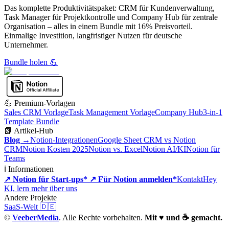
Das komplette Produktivitätspaket: CRM für Kundenverwaltung,
Task Manager für Projektkontrolle und Company Hub für zentrale
Organisation – alles in einem Bundle mit 16% Preisvorteil.
Einmalige Investition, langfristiger Nutzen für deutsche
Unternehmer.
Bundle holen 💪
💪 Premium-Vorlagen
Sales CRM Vorlage
Task Management Vorlage
Company Hub
3-in-1
Template Bundle
📗 Artikel-Hub
Blog →
Notion-Integrationen
Google Sheet CRM vs Notion
CRM
Notion Kosten 2025
Notion vs. Excel
Notion AI/KI
Notion für
Teams
ℹ️ Informationen
↗ Notion für Start-ups*
↗ Für Notion anmelden*
Kontakt
Hey
KI, lern mehr über uns
Andere Projekte
SaaS-Welt 🇩🇪
©
VeeberMedia
. Alle Rechte vorbehalten.
Mit ♥️ und ☕ gemacht.