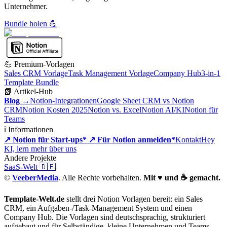
Unternehmer.
Bundle holen 💪
💪 Premium-Vorlagen
Sales CRM Vorlage
Task Management Vorlage
Company Hub
3-in-1
Template Bundle
📗 Artikel-Hub
Blog →
Notion-Integrationen
Google Sheet CRM vs Notion
CRM
Notion Kosten 2025
Notion vs. Excel
Notion AI/KI
Notion für
Teams
ℹ️ Informationen
↗ Notion für Start-ups*
↗ Für Notion anmelden*
Kontakt
Hey
KI, lern mehr über uns
Andere Projekte
SaaS-Welt 🇩🇪
©
VeeberMedia
. Alle Rechte vorbehalten.
Mit ♥️ und ☕ gemacht.
Template-Welt.de
stellt drei Notion Vorlagen bereit: ein Sales
CRM, ein Aufgaben-/Task-Management System und einen
Company Hub. Die Vorlagen sind deutschsprachig, strukturiert
aufgebaut und für Selbständige, kleine Unternehmen und Teams