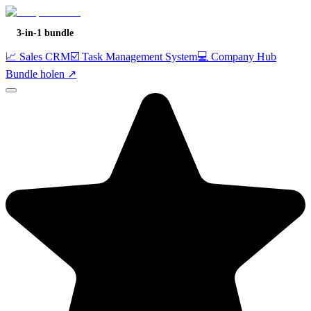
3-in-1 bundle
📈 Sales CRM
☑️ Task Management System
💻 Company Hub
Bundle holen ↗