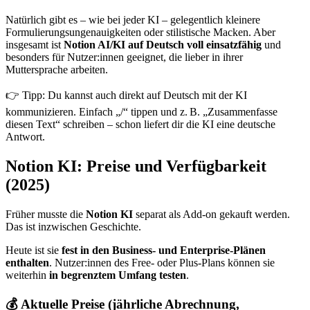
Natürlich gibt es – wie bei jeder KI – gelegentlich kleinere
Formulierungsungenauigkeiten oder stilistische Macken. Aber
insgesamt ist
Notion AI/KI auf Deutsch voll einsatzfähig
und
besonders für Nutzer:innen geeignet, die lieber in ihrer
Muttersprache arbeiten.
👉 Tipp: Du kannst auch direkt auf Deutsch mit der KI
kommunizieren. Einfach „/“ tippen und z. B. „Zusammenfasse
diesen Text“ schreiben – schon liefert dir die KI eine deutsche
Antwort.
Notion KI: Preise und Verfügbarkeit
(2025)
Früher musste die
Notion KI
separat als Add-on gekauft werden.
Das ist inzwischen Geschichte.
Heute ist sie
fest in den Business- und Enterprise-Plänen
enthalten
. Nutzer:innen des Free- oder Plus-Plans können sie
weiterhin
in begrenztem Umfang testen
.
💰 Aktuelle Preise (jährliche Abrechnung,