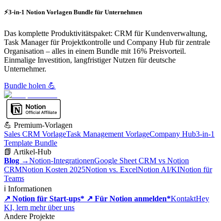
⚡3-in-1 Notion Vorlagen Bundle für Unternehmen
Das komplette Produktivitätspaket: CRM für Kundenverwaltung,
Task Manager für Projektkontrolle und Company Hub für zentrale
Organisation – alles in einem Bundle mit 16% Preisvorteil.
Einmalige Investition, langfristiger Nutzen für deutsche
Unternehmer.
Bundle holen 💪
💪 Premium-Vorlagen
Sales CRM Vorlage
Task Management Vorlage
Company Hub
3-in-1
Template Bundle
📗 Artikel-Hub
Blog →
Notion-Integrationen
Google Sheet CRM vs Notion
CRM
Notion Kosten 2025
Notion vs. Excel
Notion AI/KI
Notion für
Teams
ℹ️ Informationen
↗ Notion für Start-ups*
↗ Für Notion anmelden*
Kontakt
Hey
KI, lern mehr über uns
Andere Projekte