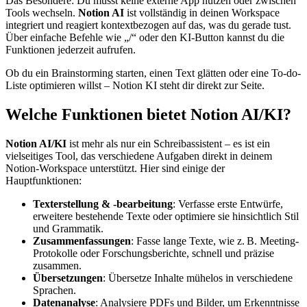
Das Besondere: Du musst keine externe App nutzen oder zwischen
Tools wechseln.
Notion AI
ist vollständig in deinen Workspace
integriert und reagiert kontextbezogen auf das, was du gerade tust.
Über einfache Befehle wie „/“ oder den KI-Button kannst du die
Funktionen jederzeit aufrufen.
Ob du ein Brainstorming starten, einen Text glätten oder eine To-do-
Liste optimieren willst – Notion KI steht dir direkt zur Seite.
Welche Funktionen bietet Notion AI/KI?
Notion AI/KI
ist mehr als nur ein Schreibassistent – es ist ein
vielseitiges Tool, das verschiedene Aufgaben direkt in deinem
Notion-Workspace unterstützt. Hier sind einige der
Hauptfunktionen:
Texterstellung & -bearbeitung
: Verfasse erste Entwürfe,
erweitere bestehende Texte oder optimiere sie hinsichtlich Stil
und Grammatik.
Zusammenfassungen
: Fasse lange Texte, wie z. B. Meeting-
Protokolle oder Forschungsberichte, schnell und präzise
zusammen.
Übersetzungen
: Übersetze Inhalte mühelos in verschiedene
Sprachen.
Datenanalyse
: Analysiere PDFs und Bilder, um Erkenntnisse