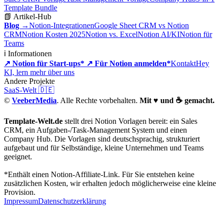
Template Bundle
📗 Artikel-Hub
Blog →
Notion-Integrationen
Google Sheet CRM vs Notion
CRM
Notion Kosten 2025
Notion vs. Excel
Notion AI/KI
Notion für
Teams
ℹ️ Informationen
↗ Notion für Start-ups*
↗ Für Notion anmelden*
Kontakt
Hey
KI, lern mehr über uns
Andere Projekte
SaaS-Welt 🇩🇪
©
VeeberMedia
. Alle Rechte vorbehalten.
Mit ♥️ und ☕ gemacht.
Template-Welt.de
stellt drei Notion Vorlagen bereit: ein Sales
CRM, ein Aufgaben-/Task-Management System und einen
Company Hub. Die Vorlagen sind deutschsprachig, strukturiert
aufgebaut und für Selbständige, kleine Unternehmen und Teams
geeignet.
*Enthält einen Notion-Affiliate-Link. Für Sie entstehen keine
zusätzlichen Kosten, wir erhalten jedoch möglicherweise eine kleine
Provision.
Impressum
Datenschutzer­klärung