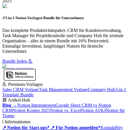
2025
⚡3-in-1 Notion Vorlagen Bundle für Unternehmen
Das komplette Produktivitätspaket: CRM für Kundenverwaltung,
Task Manager für Projektkontrolle und Company Hub für zentrale
Organisation – alles in einem Bundle mit 16% Preisvorteil.
Einmalige Investition, langfristiger Nutzen für deutsche
Unternehmer.
Bundle holen 💪
💪 Premium-Vorlagen
Sales CRM Vorlage
Task Management Vorlage
Company Hub
3-in-1
Template Bundle
📗 Artikel-Hub
Blog →
Notion-Integrationen
Google Sheet CRM vs Notion
CRM
Notion Kosten 2025
Notion vs. Excel
Notion AI/KI
Notion für
Teams
ℹ️ Informationen
↗ Notion für Start-ups*
↗ Für Notion anmelden*
Kontakt
Hey